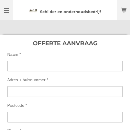
Ga
Schilder en onderhoudsbedrijf
direct
naar
de
hoofdinhoud
OFFERTE AANVRAAG
Naam *
Adres + huisnummer *
Postcode *