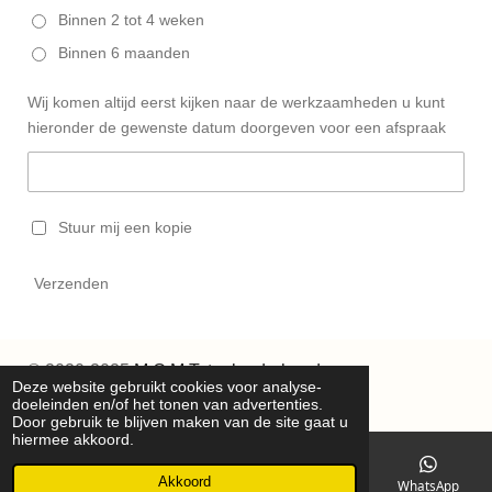
Binnen 2 tot 4 weken
Binnen 6 maanden
Wij komen altijd eerst kijken naar de werkzaamheden u kunt
hieronder de gewenste datum doorgeven voor een afspraak
Stuur mij een kopie
Verzenden
© 2020-2025
M.C.M.Totaalonderhoud
Deze website gebruikt cookies voor analyse-
Powered by
JouwWeb
doeleinden en/of het tonen van advertenties.
Door gebruik te blijven maken van de site gaat u
hiermee akkoord.
Akkoord
E-mailadres
Telefoonnummer
Kaart
WhatsApp