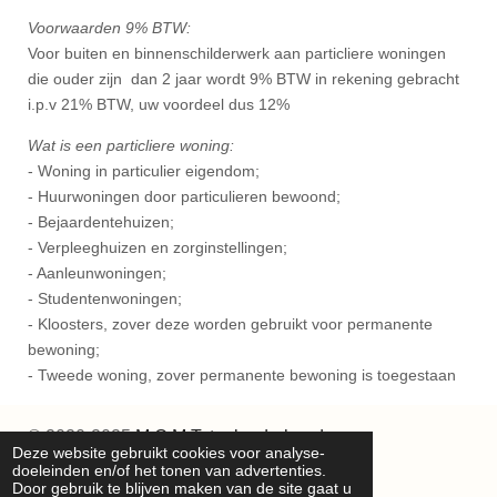
Voorwaarden 9% BTW:
Voor buiten en binnenschilderwerk aan particliere woningen
die ouder zijn dan 2 jaar wordt 9% BTW in rekening gebracht
i.p.v 21% BTW, uw voordeel dus 12%
Wat is een particliere woning:
- Woning in particulier eigendom;
- Huurwoningen door particulieren bewoond;
- Bejaardentehuizen;
- Verpleeghuizen en zorginstellingen;
- Aanleunwoningen;
- Studentenwoningen;
- Kloosters, zover deze worden gebruikt voor permanente
bewoning;
- Tweede woning, zover permanente bewoning is toegestaan
© 2020-2025
M.C.M.Totaalonderhoud
Deze website gebruikt cookies voor analyse-
Powered by
JouwWeb
doeleinden en/of het tonen van advertenties.
Door gebruik te blijven maken van de site gaat u