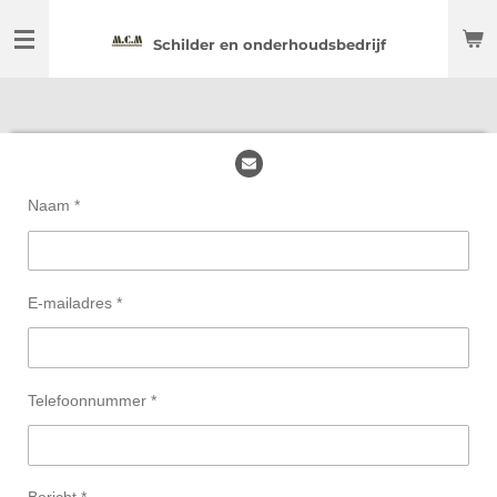
Ga
Schilder en onderhoudsbedrijf
direct
naar
de
hoofdinhoud
Naam *
E-mailadres *
Telefoonnummer *